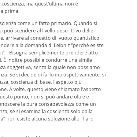
 coscienza, ma quest’ultima non è
la prima.
oscienza come un fatto primario. Quando si
i può scendere al livello descrittivo delle
ne, arrivare al concetto di vuoto quantistico.
ondere alla domanda di Leibniz “perché esiste
la?”. Bisogna semplicemente prendere atto
. È inoltre possibile condurre una simile
enza soggettiva, senza la quale non possiamo
a. Se si decide di farlo introspettivamente, si
zza, coscienza di base, l’aspetto più
ne. A volte, questo viene chiamato l’aspetto
uesto punto, non si può andare oltre e
onoscere la pura consapevolezza come un
za, se si esamina la coscienza solo dalla
a” non esiste alcuna soluzione allo “hard