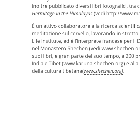
inoltre pubblicato diversi libri fotografici, tra 
Hermitage in the Himalayas
(vedi
http://www.ma
È un attivo collaboratore alla ricerca scientifica
meditazione sul cervello, lavorando in stretto
Life Institute, ed è l’interprete francese per il
nel Monastero Shechen (vedi
www.shechen.o
suoi libri, e gran parte del suo tempo, a 200 p
India e Tibet (
www.karuna-shechen.org
) e all
della cultura tibetana(
www.shechen.org)
.