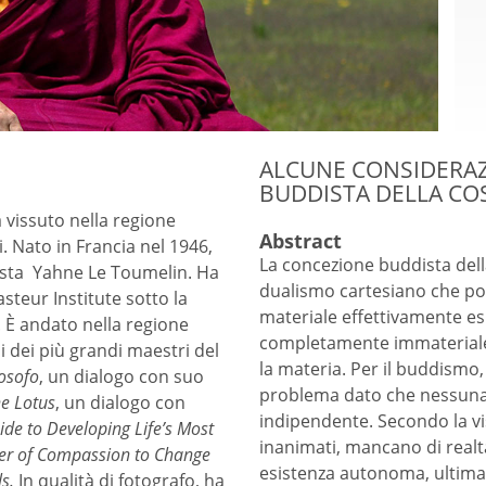
ALCUNE CONSIDERAZ
BUDDISTA DELLA COS
vissuto nella regione
Abstract
. Nato in Francia nel 1946,
La concezione buddista dell
artista Yahne Le Toumelin. Ha
dualismo cartesiano che post
asteur Institute sotto la
materiale effettivamente esis
 È andato nella regione
completamente immateriale
i dei più grandi maestri del
la materia. Per il buddismo,
losofo
, un dialogo con suo
problema dato che nessuna 
e Lotus
, un dialogo con
indipendente. Secondo la vi
de to Developing Life’s Most
inanimati, mancano di realt
wer of Compassion to Change
esistenza autonoma, ultima
ls.
In qualità di fotografo, ha