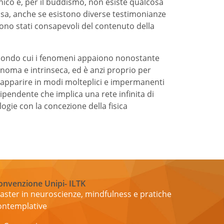
nico e, per il buddismo, non esiste qualcosa
sa, anche se esistono diverse testimonianze
sono stati consapevoli del contenuto della
condo cui i fenomeni appaiono nonostante
onoma e intrinseca, ed è anzi proprio per
apparire in modi molteplici e impermanenti
ipendente che implica una rete infinita di
ogie con la concezione della fisica
onvenzione Unipi- ILTK
aster in neuroscienze, mindfulness e pratiche
ontemplative