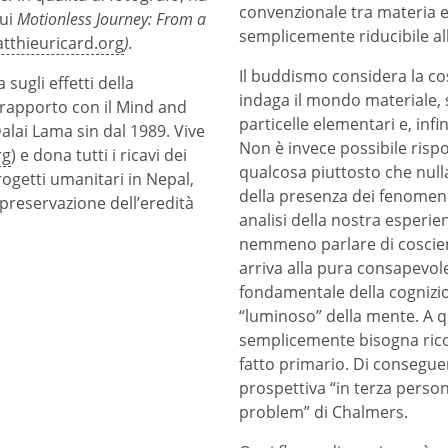
convenzionale tra materia e
cui
Motionless Journey: From a
semplicemente riducibile al
tthieuricard.org
).
Il buddismo considera la c
 sugli effetti della
indaga il mondo materiale, s
 rapporto con il Mind and
particelle elementari e, infi
 Dalai Lama sin dal 1989. Vive
Non è invece possibile risp
rg
) e dona tutti i ricavi dei
qualcosa piuttosto che nul
rogetti umanitari in Nepal,
della presenza dei fenomeni
a preservazione dell’eredità
analisi della nostra esperi
nemmeno parlare di coscienz
arriva alla pura consapevole
fondamentale della cognizio
“luminoso” della mente. A q
semplicemente bisogna ric
fatto primario. Di conseguen
prospettiva “in terza person
problem” di Chalmers.