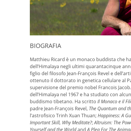
BIOGRAFIA
Matthieu Ricard è un monaco buddista che ha 
dell’Himalaya negli ultimi quarantacinque anni
figlio del filosofo Jean-François Revel e dell’
ottenuto il dottorato in genetica cellulare al P
supervisione del premio nobel Francois Jacob.
dell’Himalaya nel 1967 e ha studiato con alcun
buddismo tibetano. Ha scritto
Il Monaco e il Fi
padre Jean-François Revel,
The Quantum and th
l’astrofisico Trinh Xuan Thuan;
Happiness: A Gui
Important Skill, Why Meditate?
;
Altruism: The Po
Yourself and the World
and
A Plea For The Anima