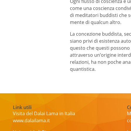
Ogni flusso di coscienza è u
come una coscienza condivi
di meditatori buddisti che 
mente di qualcun altro.
La concezione buddista, se
siano privi di esistenza aut
questo che questi possono 
attraverso un’origine interd
relazioni, ha non poche anal
quantistica.
Link utili
C
Visita del Dalai Lama in Italia
M
www.dalailama.it
c